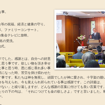
な事。
会等の祝福。経済と健康の守り。
事。ファミリーコンサート。
の集会テレビに放映。
2名の受洗。
約式。
年でした。感謝とは、自分への好意
く思う事です。欲しい物を頂き幸せ
た事と思う時、恩に感じ畏れ多い事
話になった時、苦労を掛け煩わせた
す事です。私たちは神を無視し、頑固でしたが神に愛され、十字架の贖
命を与えられ、今も覚えられ祈られている事は感謝です。この詩篇は、
がない」と繰り返しますが、どんな感謝の言葉に付けても良い言葉です
たりの下の句は、「それにつけても金の欲しさよ」ですと言いました。
か。