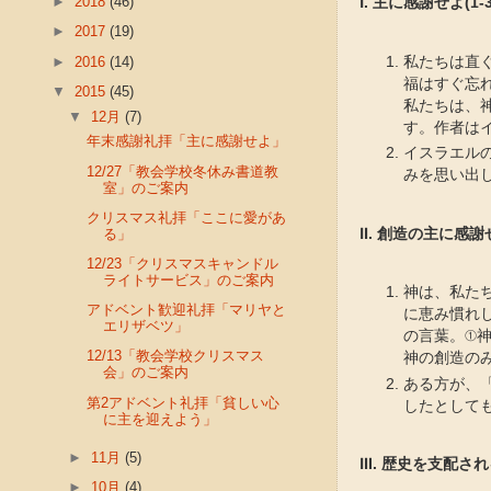
►
2018
(46)
Ⅰ. 主に感謝せよ(1-3
►
2017
(19)
►
2016
(14)
私たちは直
福はすぐ忘
▼
2015
(45)
私たちは、
▼
12月
(7)
す。作者は
年末感謝礼拝「主に感謝せよ」
イスラエル
12/27「教会学校冬休み書道教
みを思い出
室」のご案内
クリスマス礼拝「ここに愛があ
る」
Ⅱ. 創造の主に感謝せ
12/23「クリスマスキャンドル
ライトサービス」のご案内
神は、私た
アドベント歓迎礼拝「マリヤと
に恵み慣れ
エリザベツ」
の言葉。①
12/13「教会学校クリスマス
神の創造の
会」のご案内
ある方が、
第2アドベント礼拝「貧しい心
したとして
に主を迎えよう」
►
11月
(5)
Ⅲ. 歴史を支配され
►
10月
(4)