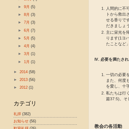
►
9月
(5)
人間的に不
トから救出
►
8月
(3)
せる香りで
►
7月
(3)
だきましょう(
►
6月
(7)
主に栄光を
►
5月
(5)
ります(1ヨ
たことなど
►
4月
(4)
►
3月
(1)
Ⅳ. 必要を満たされ
►
1月
(1)
►
2014
(58)
一切の必要を
►
2013
(56)
また、何度も
を愛し、十
►
2012
(1)
私たちは行
篇37:5)
カテゴリ
礼拝
(382)
お知らせ
(56)
教会の各活動
歓迎礼拝
(26)