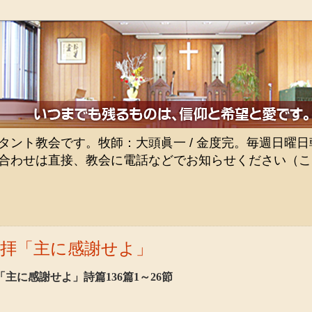
ト教会です。牧師：大頭眞一 / 金度完。毎週日曜日朝9
合わせは直接、教会に電話などでお知らせください（こ
礼拝「主に感謝せよ」
主に感謝せよ」詩篇136篇1～26節