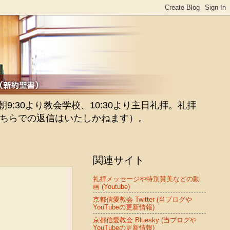
:30より教会学校、10:30より主日礼拝。礼拝
ちらでの返信はいたしかねます）。
関連サイト
礼拝メッセージや特別賛美などの動
画 (Youtube)
京都信愛教会 Twitter (当ブログや
YouTubeの更新情報)
京都信愛教会 Bluesky (当ブログや
YouTubeの更新情報)