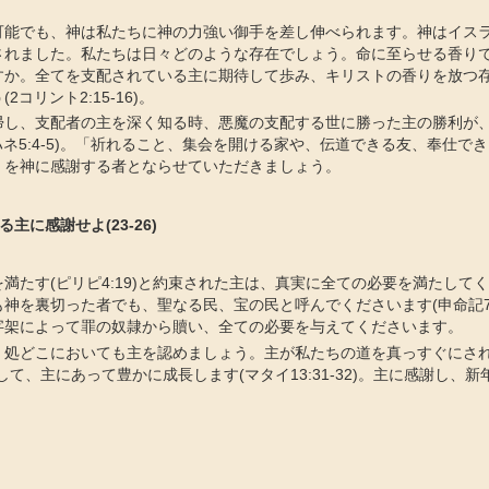
可能でも、神は私たちに神の力強い御手を差し伸べられます。神はイス
されました。私たちは日々どのような存在でしょう。命に至らせる香り
すか。全てを支配されている主に期待して歩み、キリストの香りを放つ
2コリント2:15-16)。
帰し、支配者の主を深く知る時、悪魔の支配する世に勝った主の勝利が
ハネ5:4-5)。「祈れること、集会を開ける家や、伝道できる友、奉仕で
」を神に感謝する者とならせていただきましょう。
る主に感謝せよ(23-26)
満たす(ピリピ4:19)と約束された主は、真実に全ての必要を満たして
神を裏切った者でも、聖なる民、宝の民と呼んでくださいます(申命記7:
字架によって罪の奴隷から贖い、全ての必要を与えてくださいます。
く処どこにおいても主を認めましょう。主が私たちの道を真っすぐにされま
。そして、主にあって豊かに成長します(マタイ13:31-32)。主に感謝し、