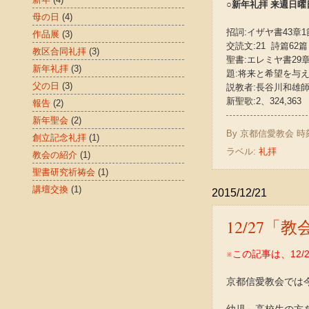
○新年礼拝 来週日曜日(1
母の日
(4)
招詞:イザヤ書43章1
作品展
(3)
交読文:21 詩篇62篇
教区合同礼拝
(3)
聖書:エレミヤ書29章1
新年礼拝
(3)
題:将来と希望を与
父の日
(3)
説教者:長谷川和雄
新聖歌:2、324,363
報告
(2)
新年聖会
(2)
By
京都信愛教会
時
創立記念礼拝
(1)
ラベル:
礼拝
教会の紹介
(1)
聖書研究祈祷会
(1)
講壇交換
(1)
2015/12/21
12/27
※この記事は、12/
京都信愛教会では