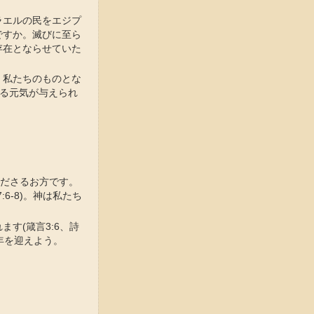
ラエルの民をエジプ
ですか。滅びに至ら
存在とならせていた
、私たちのものとな
きる元気が与えられ
くださるお方です。
6-8)。神は私たち
す(箴言3:6、詩
新年を迎えよう。