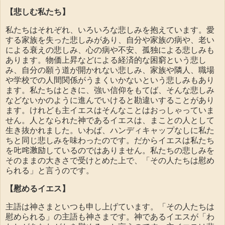
【悲しむ私たち】
私たちはそれぞれ、いろいろな悲しみを抱えています。愛
する家族を失った悲しみがあり、自分や家族の病や、老い
による衰えの悲しみ、心の病や不安、孤独による悲しみも
あります。物価上昇などによる経済的な困窮という悲し
み、自分の願う道が開かれない悲しみ、家族や隣人、職場
や学校での人間関係がうまくいかないという悲しみもあり
ます。私たちはときに、強い信仰をもてば、そんな悲しみ
などないかのように進んでいけると勘違いすることがあり
ます。けれども主イエスはそんなことはおっしゃっていま
せん。人となられた神であるイエスは、まことの人として
生き抜かれました。いわば、ハンディキャップなしに私た
ちと同じ悲しみを味わったのです。だからイエスは私たち
を𠮟咤激励しているのではありません。私たちの悲しみを
そのままの大きさで受けとめた上で、「その人たちは慰め
られる」と言うのです。
【慰めるイエス】
主語は神さまといつも申し上げています。「その人たちは
慰められる」の主語も神さまです。神であるイエスが「わ