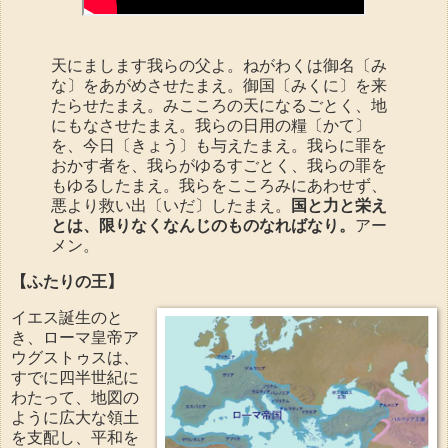
天にまします我らの父よ。ねがわくは御名〔み
な〕をあがめさせたまえ。御国〔みくに〕を来
たらせたまえ。みこころの天になるごとく、地
にもなさせたまえ。我らの日用の糧〔かて〕
を、今日〔きょう〕も与えたまえ。我らに罪を
おかす者を、我らがゆるすごとく、我らの罪を
もゆるしたまえ。我らをこころみにあわせず、
悪より救い出〔いだ〕したまえ。
国と力と栄え
とは、限りなくなんじのものなればなり。
アー
メン。
【ふたりの王】
イエス誕生のと
き、ローマ皇帝ア
ウグストゥスは、
すでに四半世紀に
わたって、地図の
ように広大な領土
を支配し、平和を