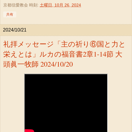
京都信愛教会
時刻:
土曜日, 10月 26, 2024
共有
2024/10/21
礼拝メッセージ「主の祈り⑥国と力と
栄えとは」ルカの福音書2章1-14節 大
頭眞一牧師 2024/10/20