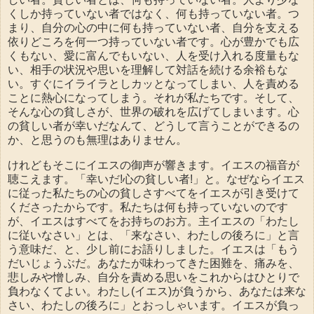
くしか持っていない者ではなく、何も持っていない者。つ
まり、自分の心の中に何も持っていない者、自分を支える
依りどころを何一つ持っていない者です。心が豊かでも広
くもない、愛に富んでもいない、人を受け入れる度量もな
い、相手の状況や思いを理解して対話を続ける余裕もな
い。すぐにイライラとしカッとなってしまい、人を責める
ことに熱心になってしまう。それが私たちです。そして、
そんな心の貧しさが、世界の破れを広げてしまいます。心
の貧しい者が幸いだなんて、どうして言うことができるの
か、と思うのも無理はありません。
けれどもそこにイエスの御声が響きます。イエスの福音が
聴こえます。「幸いだ!心の貧しい者!」と。なぜならイエス
に従った私たちの心の貧しさすべてをイエスが引き受けて
くださったからです。私たちは何も持っていないのです
が、イエスはすべてをお持ちのお方。主イエスの「わたし
に従いなさい」とは、「来なさい、わたしの後ろに」と言
う意味だ、と、少し前にお語りしました。イエスは「もう
だいじょうぶだ。あなたが味わってきた困難を、痛みを、
悲しみや憎しみ、自分を責める思いをこれからはひとりで
負わなくてよい。わたし(イエス)が負うから、あなたは来な
さい、わたしの後ろに」とおっしゃいます。イエスが負っ