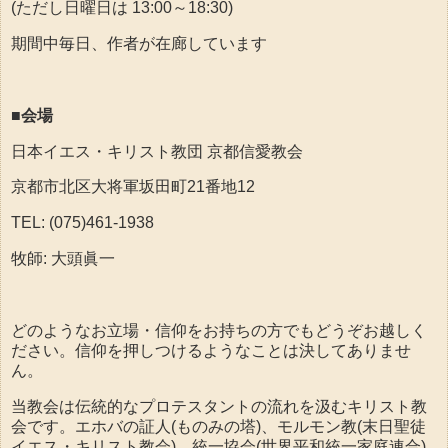
(ただし日曜日は 13:00～18:30)
期間中毎日、作者が在廊しています
■会場
日本イエス・キリスト教団 京都信愛教会
京都市北区大将軍坂田町21番地12
TEL: (075)461-1938
牧師: 大頭眞一
どのようなお立場・信仰をお持ちの方でもどうぞお越しく
ださい。信仰を押しつけるようなことは決してありませ
ん。
当教会は伝統的なプロテスタントの流れを汲むキリスト教
会です。エホバの証人(ものみの塔)、モルモン教(末日聖徒
イエス・キリスト教会)、統一協会(世界平和統一家庭連合)