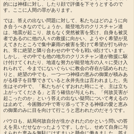
的には神様に対し、したり顔で評価を下そうとするので
す。ここに人間の罪があります。
では、答えの出ない問題に対して、私たちはどのように向
き合うべきなのでしょうか。能登地方のクリスチャン達
は、地震が起こり、故もなく突然被害を受け、自身も被災
者であるのに他の人々の救援に向かい、ようやく希望が見
えてきたところで集中豪雨の被害を受けて希望が打ち砕か
れ、常に絶望と隣り合わせの中で今も戦い続けています。
しかし、その中でも他の地方のクリスチャン達が救援に駆
け付けてくれたり、地道な努力が能登地方の人々に受け入
れられて、今までにないぐらいに教会の存在が認められた
りと、絶望の中でも、一つ一つ神様の恵みの御業が積みあ
がる様子を目撃できていると永井先生は言われました。先
生はその中で、「私たちがくずおれた時にこそ、主は立ち
上がってくださる」と言う確信が与えられ、「何故災害が
起こったのか」という答えの出ない疑問について考えるの
は止めて、今困難の中で寄り添って下さる神様の愛と恵み
の御業のみに目を向けて行こうと思われたのだそうです。
パウロも、結局何故自分が生かされたのかという問いの答
えを見いだせなかったようです。しかし、せめて自身に与
えられた恵みを無駄にはすまいと懸命に働きました。答え