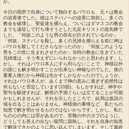
か。
今日の箇所で自身について独白するパウロも、元々は教会
の迫害者でした。彼はステパノへの迫害に加担し、多くの
教会を破壊し、聖徒達を捕らえ、ついにはダマスコの教会
までも遠征して打ち壊そうとした元反キリストの急先鋒で
した。「何故このような男の存在が許されているのか」
「何故、ステパノを殺し、多くの兄姉を捕らえる前に神は
パウロを殺してくださらなかったのか」「何故このような
男をこの世に生まれさせたのか」当時の教会に生きていた
兄姉達は、そう考えずにいられなかったと思われます。し
かし、それはパウロ本人にすら判らないことで、神様以外
の誰にも解き明かすことが出来ない神秘なのでした。後の
重要人物だから神様は生かすしかなかったのでしょうか。
それはパウロ本人が、あくまで神の恵みに過ぎず必然性は
何もないと否定しています(10節)。もしかすれば、神学や
聖句を駆使すれば、解答の予測ぐらいは立てることが可能
かもしれませんが、それを出したところで、結局は仮説の
域を出ることはありません。神様側の事情など、私たちの
知恵で解き明かせるものではないからです。しかし、私た
ちの心の内には罪があるので、苦難の中のヨブのように、
どうしても答えの出ない疑問に固執し、それを自身の知恵
で解決できかのように思い込んでしまいます。そして最終