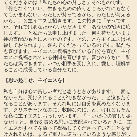
てくださるのは「私たちの心の貧しさ」そのものです。
「何もなくていい、生きるための依りどころがなにもなく
てもかまわない。わたしが持ってるから、わたしが与える
から。」と主イエスは招きます。この招きに「そうです
か。それではあなたからいただきます。あなたの招きに応
じます。」と私たちは申し上げました。何も持たないまま
神の支配のもとに入ったのです。そのことを主イエスは祝
福しておられます。喜んでくださっているのです。私たち
も喜びます。主イエスに祝福されている自分を喜び、主イ
エスに祝福されている仲間を喜びます。喜びのうちに、私
たちは気づきます。いつか相手を受け入れ、愛し、理解す
ることに成長している自分たちに。
【思い起こせ、主イエスを】
私も自分は心の貧しい者だと思うときがあります。「愛せ
なかった。受け入れることができなかった。」と泣きたく
なることがあります。そんな時には自分を責めたくなりま
す。クリスチャンなのに、牧師なのに、と。けれどもそん
な私に主イエスはおっしゃいます。「幸いだ!心の貧しいあ
なた!」と。自分を責める思いに支配されているときに、主
イエスがすべてを負って祝福してくださっていることを受
け入れるのは、まるで重力に逆らっているような感じがし