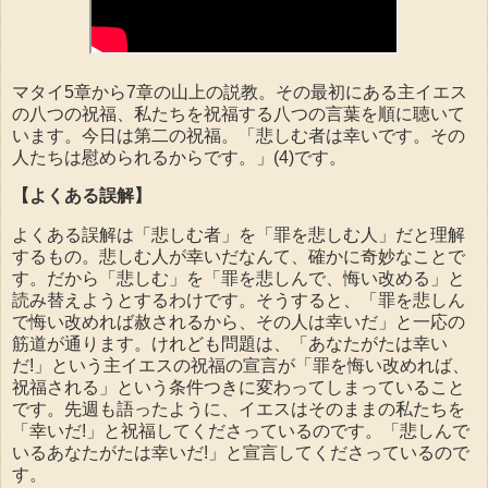
マタイ5章から7章の山上の説教。その最初にある主イエス
の八つの祝福、私たちを祝福する八つの言葉を順に聴いて
います。今日は第二の祝福。「悲しむ者は幸いです。その
人たちは慰められるからです。」(4)です。
【よくある誤解】
よくある誤解は「悲しむ者」を「罪を悲しむ人」だと理解
するもの。悲しむ人が幸いだなんて、確かに奇妙なことで
す。だから「悲しむ」を「罪を悲しんで、悔い改める」と
読み替えようとするわけです。そうすると、「罪を悲しん
で悔い改めれば赦されるから、その人は幸いだ」と一応の
筋道が通ります。けれども問題は、「あなたがたは幸い
だ!」という主イエスの祝福の宣言が「罪を悔い改めれば、
祝福される」という条件つきに変わってしまっていること
です。先週も語ったように、イエスはそのままの私たちを
「幸いだ!」と祝福してくださっているのです。「悲しんで
いるあなたがたは幸いだ!」と宣言してくださっているので
す。