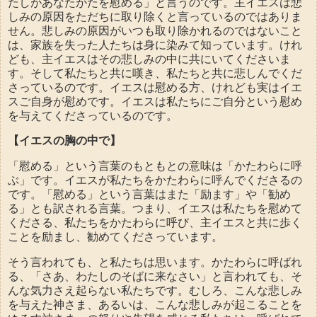
たしがあなたがたを慰める」と言うのです。主イエスは悲
しみの原因をただちに取り除くと言っているのではありま
せん。悲しみの原因がいつも取り除かれるのではないこと
は、家族を失った人たちは身に染みて知っています。けれ
ども、主イエスはその悲しみの中に共にいてくださいま
す。そして私たちと共に嘆き、私たちと共に悲しんでくだ
さっているのです。イエスは慰める方、けれども実はイエ
スご自身が慰めです。イエスは私たちにご自分という慰め
を与えてくださっているのです。
【イエスの胸の中で】
「慰める」という言葉のもともとの意味は「かたわらに呼
ぶ」です。イエスが私たちをかたわらに呼んでくださるの
です。「慰める」という言葉はまた「励ます」や「勧め
る」とも訳される言葉。つまり、イエスは私たちを慰めて
くださる、私たちをかたわらに呼び、主イエスと共に歩く
ことを励まし、勧めてくださっています。
そう言われても、と私たちは思います。かたわらに呼ばれ
る、「さあ、わたしのそばに来なさい」と言われても、そ
んな気力さえ起らない私たちです。むしろ、こんな悲しみ
を与えた神さま、あるいは、こんな悲しみが起こることを