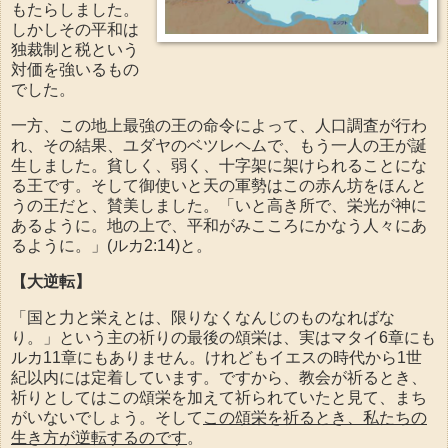
もたらしました。
しかしその平和は
独裁制と税という
対価を強いるもの
でした。
一方、この地上最強の王の命令によって、人口調査が行わ
れ、その結果、ユダヤのベツレヘムで、もう一人の王が誕
生しました。貧しく、弱く、十字架に架けられることにな
る王です。そして御使いと天の軍勢はこの赤ん坊をほんと
うの王だと、賛美しました。「いと高き所で、栄光が神に
あるように。地の上で、平和がみこころにかなう人々にあ
るように。」(ルカ2:14)と。
【大逆転】
「国と力と栄えとは、限りなくなんじのものなればな
り。」という主の祈りの最後の頌栄は、実はマタイ6章にも
ルカ11章にもありません。けれどもイエスの時代から1世
紀以内には定着しています。ですから、教会が祈るとき、
祈りとしてはこの頌栄を加えて祈られていたと見て、まち
がいないでしょう。そして
この頌栄を祈るとき、私たちの
生き方が逆転するのです
。