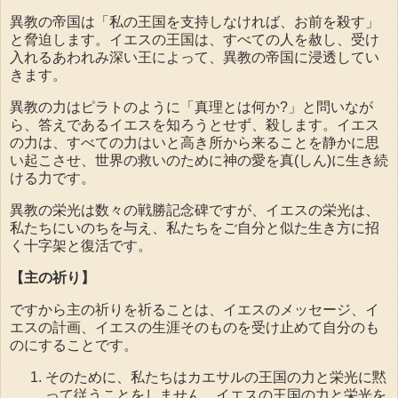
異教の帝国は「私の王国を支持しなければ、お前を殺す」
と脅迫します。イエスの王国は、すべての人を赦し、受け
入れるあわれみ深い王によって、異教の帝国に浸透してい
きます。
異教の力はピラトのように「真理とは何か?」と問いなが
ら、答えであるイエスを知ろうとせず、殺します。イエス
の力は、すべての力はいと高き所から来ることを静かに思
い起こさせ、世界の救いのために神の愛を真(しん)に生き続
ける力です。
異教の栄光は数々の戦勝記念碑ですが、イエスの栄光は、
私たちにいのちを与え、私たちをご自分と似た生き方に招
く十字架と復活です。
【主の祈り】
ですから主の祈りを祈ることは、イエスのメッセージ、イ
エスの計画、イエスの生涯そのものを受け止めて自分のも
のにすることです。
そのために、私たちはカエサルの王国の力と栄光に黙
って従うことをしません。イエスの王国の力と栄光を