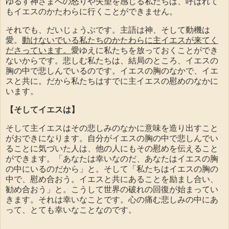
ゆるす神さまへの怒りや失望を感じる私たちは、呼ばれて
もイエスのかたわらに行くことができません。
それでも、だいじょうぶです。主語は神、そして動機は
愛。
動けないでいる私たちのかたわらに主イエスが来てく
ださっています。
愛ゆえに私たちを放っておくことができ
ないからです。悲しむ私たちは、結局のところ、イエスの
胸の中で悲しんでいるのです。イエスの胸のなかで、イエ
スと共に。だから私たちはすでに主イエスの慰めのなかに
います。
【そしてイエスは】
そして主イエスはその悲しみのなかに意味を造り出すこと
がおできになります。自分がイエスの胸の中で悲しんでい
ることに気づいた人は、他の人にもその慰めを伝えること
ができます。「あなたは幸いなのだ、あなたはイエスの胸
の中にいるのだから」と。そして「私たちはイエスの胸の
中で、慰め合おう。イエスと共にあることを励まし合い、
勧め合おう」と。こうして世界の破れの回復が始まってい
きます。それは幸いなことです。心の痛む悲しみの中にあ
って、とても幸いなことなのです。