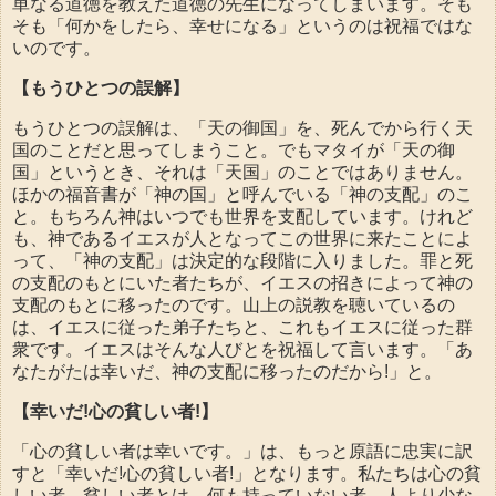
単なる道徳を教えた道徳の先生になってしまいます。そも
そも「何かをしたら、幸せになる」というのは祝福ではな
いのです。
【もうひとつの誤解】
もうひとつの誤解は、「天の御国」を、死んでから行く天
国のことだと思ってしまうこと。でもマタイが「天の御
国」というとき、それは「天国」のことではありません。
ほかの福音書が「神の国」と呼んでいる「神の支配」のこ
と。もちろん神はいつでも世界を支配しています。けれど
も、神であるイエスが人となってこの世界に来たことによ
って、「神の支配」は決定的な段階に入りました。罪と死
の支配のもとにいた者たちが、イエスの招きによって神の
支配のもとに移ったのです。山上の説教を聴いているの
は、イエスに従った弟子たちと、これもイエスに従った群
衆です。イエスはそんな人びとを祝福して言います。「あ
なたがたは幸いだ、神の支配に移ったのだから!」と。
【幸いだ!心の貧しい者!】
「心の貧しい者は幸いです。」は、もっと原語に忠実に訳
すと「幸いだ!心の貧しい者!」となります。私たちは心の貧
しい者。貧しい者とは、何も持っていない者。人より少な