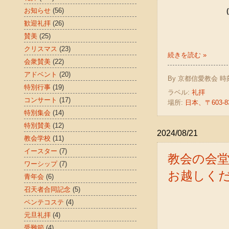
お知らせ
(56)
歓迎礼拝
(26)
賛美
(25)
クリスマス
(23)
続きを読む »
会衆賛美
(22)
アドベント
(20)
By
京都信愛教会
時
特別行事
(19)
ラベル:
礼拝
コンサート
(17)
場所:
日本、〒603
特別集会
(14)
特別賛美
(12)
2024/08/21
教会学校
(11)
イースター
(7)
教会の会
ワーシップ
(7)
お越しく
青年会
(6)
召天者合同記念
(5)
ペンテコステ
(4)
元旦礼拝
(4)
受難節
(4)