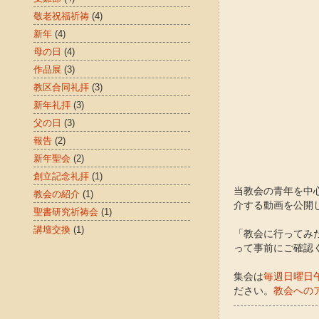
敬老祝福祈祷
(4)
新年
(4)
母の日
(4)
作品展
(3)
教区合同礼拝
(3)
新年礼拝
(3)
父の日
(3)
報告
(2)
新年聖会
(2)
創立記念礼拝
(1)
当教会の青年を中
教会の紹介
(1)
介する動画を公開
聖書研究祈祷会
(1)
講壇交換
(1)
「教会に行ってみ
って事前にご確認
集会は
毎週日曜日午
ださい。
教会への