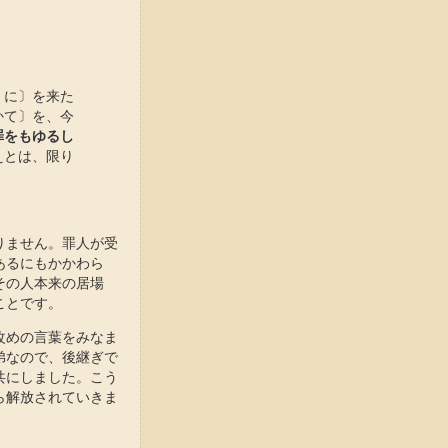
くに〕を来た
かて〕を、今
罪をもゆるし
えとは、限り
りません。罪人が受
あるにもかかわら
その人本来の居場
ことです。
改めの言葉をみなま
弟なので、後継ぎで
共にしました。こう
ら解放されていきま