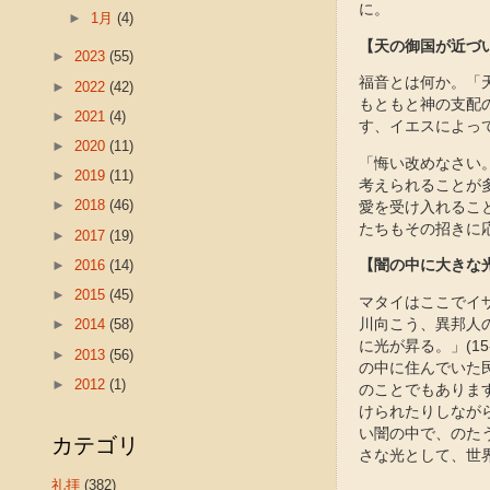
に。
►
1月
(4)
【天の御国が近づ
►
2023
(55)
福音とは何か。「天
►
2022
(42)
もともと神の支配
►
2021
(4)
す、イエスによっ
►
2020
(11)
「悔い改めなさい。
►
2019
(11)
考えられることが
►
2018
(46)
愛を受け入れるこ
たちもその招きに
►
2017
(19)
►
2016
(14)
【闇の中に大きな
►
2015
(45)
マタイはここでイ
川向こう、異邦人
►
2014
(58)
に光が昇る。」(1
►
2013
(56)
の中に住んでいた
►
2012
(1)
のことでもありま
けられたりしなが
い闇の中で、のた
カテゴリ
さな光として、世
礼拝
(382)