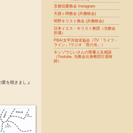
京都信愛教会 Instagram
天授ヶ岡教会 (共働牧会)
明野キリスト教会 (共働牧会)
日本イエス・キリスト教団（当教会
所属）
PBA/太平洋放送協会（TV「ライフ・
ライン」/ラジオ「世の光」）
キンゾウじいさんの聖書人生相談
（Youtube, 当教会出身教団引退牧
師）
の愛を聴きましょ