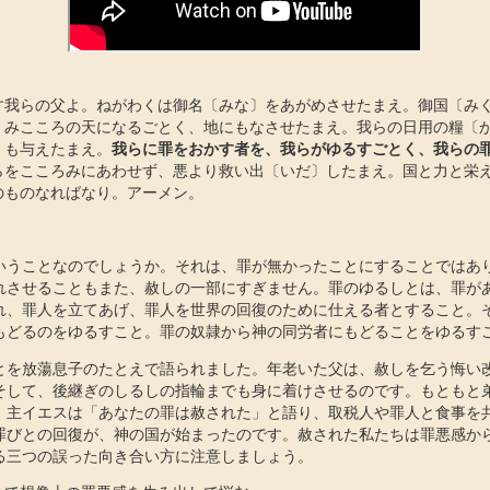
す我らの父よ。ねがわくは御名〔みな〕をあがめさせたまえ。御国〔み
。みこころの天になるごとく、地にもなさせたまえ。我らの日用の糧〔
〕も与えたまえ。
我らに罪をおかす者を、我らがゆるすごとく、我らの
らをこころみにあわせず、悪より救い出〔いだ〕したまえ。国と力と栄
のものなればなり。アーメン。
いうことなのでしょうか。それは、罪が無かったことにすることではあ
れさせることもまた、赦しの一部にすぎません。罪のゆるしとは、罪が
れ、罪人を立てあげ、罪人を世界の回復のために仕える者とすること。
もどるのをゆるすこと。罪の奴隷から神の同労者にもどることをゆるす
とを放蕩息子のたとえで語られました。年老いた父は、赦しを乞う悔い
そして、後継ぎのしるしの指輪までも身に着けさせるのです。もともと
、主イエスは「あなたの罪は赦された」と語り、取税人や罪人と食事を
罪びとの回復が、神の国が始まったのです。赦された私たちは罪悪感か
る三つの誤った向き合い方に注意しましょう。