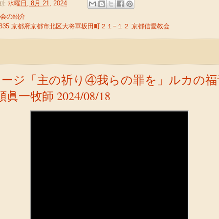
刻:
水曜日, 8月 21, 2024
会の紹介
-8335 京都府京都市北区大将軍坂田町２１−１２ 京都信愛教会
ージ「主の祈り④我らの罪を」ルカの福音
頭眞一牧師 2024/08/18