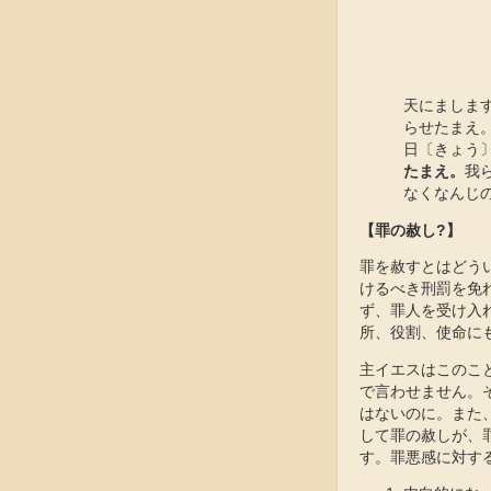
天にましま
らせたまえ
日〔きょう
たまえ。
我
なくなんじ
【罪の赦し?】
罪を赦すとはどう
けるべき刑罰を免
ず、罪人を受け入
所、役割、使命に
主イエスはこのこ
で言わせません。
はないのに。また
して罪の赦しが、
す。罪悪感に対す