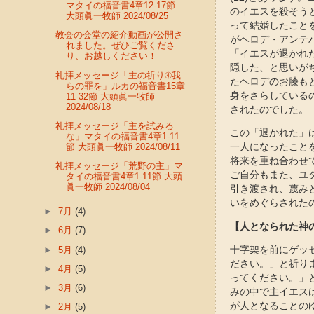
マタイの福音書4章12-17節
のイエスを殺そう
大頭眞一牧師 2024/08/25
って結婚したこと
教会の会堂の紹介動画が公開さ
がヘロデ・アンテ
れました。ぜひご覧くださ
「イエスが退かれ
り、お越しください！
隠した、と思いが
礼拝メッセージ「主の祈り④我
たヘロデのお膝も
らの罪を」ルカの福音書15章
身をさらしている
11-32節 大頭眞一牧師
2024/08/18
されたのでした。
礼拝メッセージ「主を試みる
この「退かれた」
な」マタイの福音書4章1-11
節 大頭眞一牧師 2024/08/11
一人になったこと
将来を重ね合わせ
礼拝メッセージ「荒野の主」マ
ご自分もまた、ユ
タイの福音書4章1-11節 大頭
眞一牧師 2024/08/04
引き渡され、蔑み
いをめぐらされた
►
7月
(4)
【人となられた神
►
6月
(7)
►
5月
(4)
十字架を前にゲッ
ださい。」と祈り
►
4月
(5)
ってください。」
►
3月
(6)
みの中で主イエス
が人となることの
►
2月
(5)