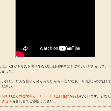
心に、KGK(キリスト者学生会)の山口翔主事にも協力いただきまして、
しました。
たいけど、どんな様子か分からないから不安だなあ」とお思いの方はぜ
ください。
前9:30より教会学校が、10:30より主日礼拝
が行われています。どなた
アクセス
も合わせてご参照ください。