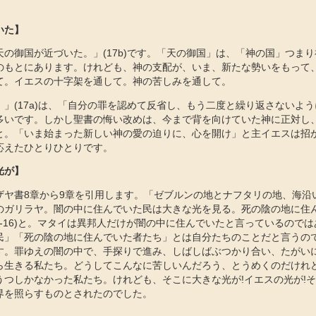
いた】
の御国が近づいた。」(17b)です。「天の御国」は、「神の国」つま
のもとにあります。けれども、神の支配が、いま、新たな勢いをもって
て。イエスの十字架を通して。神の苦しみを通して。
」(17a)は、「自分の罪を認めて反省し、もう二度と繰り返さないよ
多いです。しかし聖書の悔い改めは、今まで背を向けていた神に正対し
と。「いま始まった新しい神の愛の迫りに、心を開け」と主イエスは招
応えたひとりひとりです。
光が】
ザヤ書8章から9章を引用します。「ゼブルンの地とナフタリの地、海沿
のガリラヤ。闇の中に住んでいた民は大きな光を見る。死の陰の地に住
5-16)と。マタイは異邦人だけが闇の中に住んでいたと言っているので
民」「死の陰の地に住んでいた者たち」とは自分たちのことだと言うの
す。罪ゆえの闇の中で、手探りで進み、しばしばぶつかり合い、たがい
ら生きる私たち。どうしてこんなに苦しいんだろう、とうめくのだけれ
うつしかなかった私たち。けれども、そこに大きな光が!イエスの光が!
界を照らすものとされたのでした。