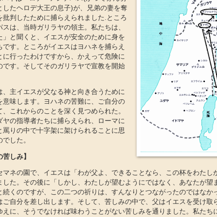
としたヘロデ大王の息子)が、兄弟の妻を奪
を批判したために捕らえられました.ところ
パスは、当時ガリラヤの領主。私たちは、
た」と聞くと、イエスが安全のために身を
ちです。ところがイエスはヨハネを捕らえ
とに行ったわけですから、かえって危険に
のです。そしてそのガリラヤで宣教を開始
は、主イエスが父なる神と向き合うために
を意味します。ヨハネの苦難に、ご自分の
て、これからのことを深く見つめられた。
ダヤの指導者たちに捕らえられ、ローマに
と罵りの中で十字架に架けられることに思
のでした。
の苦しみ】
セマネの園で、イエスは「わが父よ、できることなら、この杯をわたし
ました。その後に「しかし、わたしが望むようにではなく、あなたが望
と続くのですが、この二つの祈りは、すんなりとつながったのではなか
はご自分を差し出します。そして、苦しみの中で、父はイエスを受け取
ゆえに、そうでなければ味わうことがない苦しみを通りました。私たち