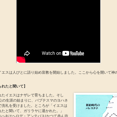
イエスは人びとに語り始め宣教を開始しました。ここから心を開いて神
られたと聞いて】
れたイエスはナザレで育ちました。そし
、公の生涯の始まりに、バプテスマのヨハネ
で洗礼を受けました。ところが「イエスは
れたと聞いて、ガリラヤに退かれた。」
。ヨハネはヘロデ・アンテパス(かつて赤ん坊