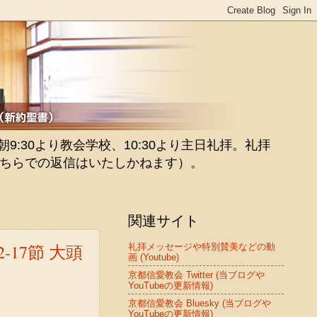
:30より教会学校、10:30より主日礼拝。礼拝
ちらでの返信はいたしかねます）。
関連サイト
17節 大頭
礼拝メッセージや特別賛美などの動
画 (Youtube)
京都信愛教会 Twitter (当ブログや
YouTubeの更新情報)
京都信愛教会 Bluesky (当ブログや
YouTubeの更新情報)