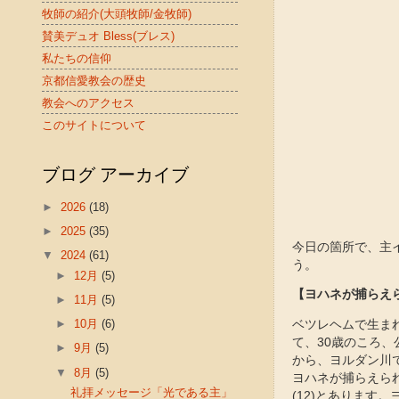
牧師の紹介(大頭牧師/金牧師)
賛美デュオ Bless(ブレス)
私たちの信仰
京都信愛教会の歴史
教会へのアクセス
このサイトについて
ブログ アーカイブ
►
2026
(18)
►
2025
(35)
今日の箇所で、主
▼
2024
(61)
う。
►
12月
(5)
【ヨハネが捕らえ
►
11月
(5)
►
10月
(6)
ベツレヘムで生ま
て、30歳のころ
►
9月
(5)
から、ヨルダン川
▼
8月
(5)
ヨハネが捕らえら
礼拝メッセージ「光である主」
(12)とあります