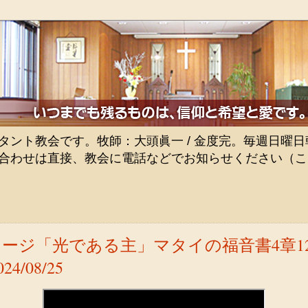
ト教会です。牧師：大頭眞一 / 金度完。毎週日曜日朝9
合わせは直接、教会に電話などでお知らせください（こ
ージ「光である主」マタイの福音書4章12-
4/08/25