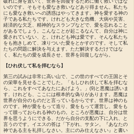
破れに身を置いて、世界を回復するために働く救いではな
いのです。そもそも愛なき救いなどあり得ません。私たち
にも愛なき救いへの誘惑はやってきます。神を愛する神の
子である私たちです。けれども大きな危機、大病や災害、
経済的な欠乏、精神的なスランプなどで、愛を忘れること
があるでしょう。こんなことが起こるなんて、自分は神に
愛されていない、と。けれども神は愛です。そんな私たち
をも抱きしめて、凍りついた愛をとかすのです。そして私
たちの問題に解決を与えます。ただ解決するだけではな
く、私たちの愛を成長させ、世界を回復しながら。
【ひれ伏して私を拝むなら】
第三の試みは非常に高い山で、この世のすべての王国とそ
の栄華を見せることでした。「もしひれ伏して私を拝むな
ら、これをすべてあなたにあげよう。」(9)と悪魔は誘いま
す。けれども、ここには根本的な偽りがあります。悪魔は
世界が自分のものだと言っているからです。世界は神のも
のです。神が愛をもって造り、愛をもって運営し、愛をも
って贖っておられる神のもの。ところが悪魔は、自分は世
界を思うようにできる、だから自分の支配の下に入れ、と
言うのです。イエスの答は「下がれ、サタン。『あなたの
神である主を礼拝しなさい。主にのみ仕えなさい』と書い