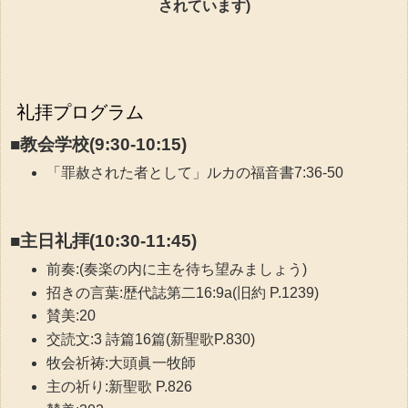
されています)
礼拝プログラム
■教会学校(9:30-10:15)
「罪赦された者として」ルカの福音書7:36-50
■主日礼拝(10:30-11:45)
前奏:(奏楽の内に主を待ち望みましょう)
招きの言葉:歴代誌第二16:9a(旧約 P.1239)
賛美:20
交読文:3 詩篇16篇(新聖歌P.830)
牧会祈祷:大頭眞一牧師
主の祈り:新聖歌 P.826