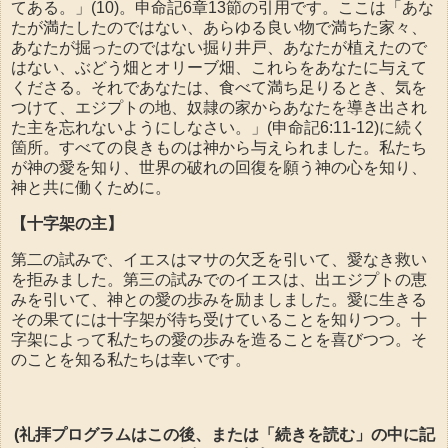
てある。」(10)。申命記6章13節の引用です。ここは「あな
たが満たしたのではない、あらゆる良い物で満ちた家々、
あなたが掘ったのではない掘り井戸、あなたが植えたので
はない、ぶどう畑とオリーブ畑、これらをあなたに与えて
くださる。それであなたは、食べて満ち足りるとき、気を
つけて、エジプトの地、奴隷の家からあなたを導き出され
た主を忘れないようにしなさい。」(申命記6:11-12)に続く
箇所。すべての良きものは神から与えられました。私たち
が神の愛を知り、世界の破れの回復を願う神の心を知り、
神と共に働くために。
【十字架の主】
第二の試みで、イエスはマサの欠乏を引いて、愛なき救い
を拒みました。第三の試みでのイエスは、出エジプトの恵
みを引いて、神との愛の歩みを励ましました。愛に生きる
その果てには十字架が待ち受けていることを知りつつ。十
字架によって私たちの愛の歩みを造ることを喜びつつ。そ
のことを知る私たちは幸いです。
(礼拝プログラムはこの後、または「続きを読む」の中に記