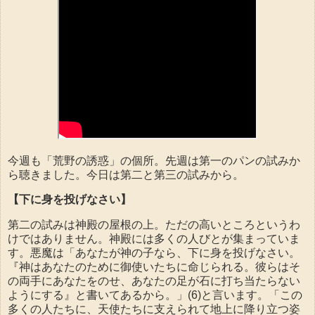
今週も「荒野の誘惑」の個所。先週は第一のパンの試みか
ら聴きました。今日は第二と第三の試みから。
【下に身を投げなさい】
第二の試みは神殿の屋根の上。ただの高いところというわ
けではありません。神殿には多くの人びとが集まっていま
す。悪魔は「あなたが神の子なら、下に身を投げなさい。
『神はあなたのために御使いたちに命じられる。彼らはそ
の両手にあなたをのせ、あなたの足が石に打ち当たらない
ようにする』と書いてあるから。」(6)と言います。「この
多くの人たちに、天使たちに支えられて地上に降り立つ姿