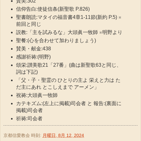
賛美:302
信仰告白:使徒信条(新聖歌 P.826)
聖書朗読:マタイの福音書4章1-11節(新約 P.5) ※
前回と同じ
説教:「主を試みるな」大頭眞一牧師 ※明野より
聖餐:(心を合わせて加わりましょう)
賛美・献金:438
感謝祈祷:(明野)
頌栄:讃美歌21「27番」(曲は新聖歌63と同じ、
詞は下記)
「父・子・聖霊の ひとりの主よ 栄えと力は た
だ主にあれ とこしえまで アーメン」
祝祷:大頭眞一牧師
カテキズム:(左上に掲載)司会者 と 報告:(裏面に
掲載)司会者
祈祷:司会者
京都信愛教会
時刻:
月曜日, 8月 12, 2024