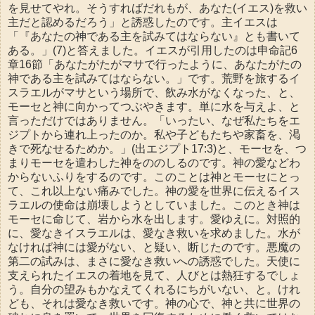
を見せてやれ。そうすればだれもが、あなた(イエス)を救い
主だと認めるだろう」と誘惑したのです。主イエスは
「『あなたの神である主を試みてはならない』とも書いて
ある。」(7)と答えました。イエスが引用したのは申命記6
章16節「あなたがたがマサで行ったように、あなたがたの
神である主を試みてはならない。」です。荒野を旅するイ
スラエルがマサという場所で、飲み水がなくなった、と、
モーセと神に向かってつぶやきます。単に水を与えよ、と
言っただけではありません。「いったい、なぜ私たちをエ
ジプトから連れ上ったのか。私や子どもたちや家畜を、渇
きで死なせるためか。」(出エジプト17:3)と、モーセを、つ
まりモーセを遣わした神をののしるのです。神の愛などわ
からないふりをするのです。このことは神とモーセにとっ
て、これ以上ない痛みでした。神の愛を世界に伝えるイス
ラエルの使命は崩壊しようとしていました。このとき神は
モーセに命じて、岩から水を出します。愛ゆえに。対照的
に、愛なきイスラエルは、愛なき救いを求めました。水が
なければ神には愛がない、と疑い、断じたのです。悪魔の
第二の試みは、まさに愛なき救いへの誘惑でした。天使に
支えられたイエスの着地を見て、人びとは熱狂するでしょ
う。自分の望みもかなえてくれるにちがいない、と。けれ
ども、それは愛なき救いです。神の心で、神と共に世界の