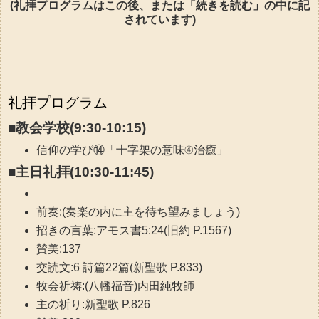
(礼拝プログラムはこの後、または「続きを読む」の中に記
されています)
礼拝プログラム
■教会学校(9:30-10:15)
信仰の学び⑭「十字架の意味④治癒」
■主日礼拝(10:30-11:45)
前奏:(奏楽の内に主を待ち望みましょう)
招きの言葉:アモス書5:24(旧約 P.1567)
賛美:137
交読文:6 詩篇22篇(新聖歌 P.833)
牧会祈祷:(八幡福音)内田純牧師
主の祈り:新聖歌 P.826