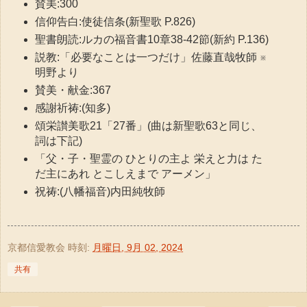
賛美:300
信仰告白:使徒信条(新聖歌 P.826)
聖書朗読:ルカの福音書10章38-42節(新約 P.136)
説教:「必要なことは一つだけ」佐藤直哉牧師 ※
明野より
賛美・献金:367
感謝祈祷:(知多)
頌栄讃美歌21「27番」(曲は新聖歌63と同じ、
詞は下記)
「父・子・聖霊の ひとりの主よ 栄えと力は た
だ主にあれ とこしえまで アーメン」
祝祷:(八幡福音)内田純牧師
京都信愛教会
時刻:
月曜日, 9月 02, 2024
共有