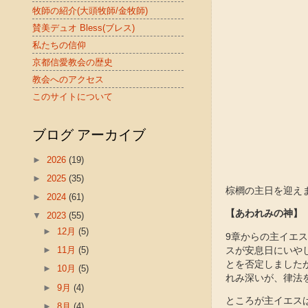
牧師の紹介(大頭牧師/金牧師)
賛美デュオ Bless(ブレス)
私たちの信仰
京都信愛教会の歴史
教会へのアクセス
このサイトについて
ブログ アーカイブ
►
2026
(19)
►
2025
(35)
棕櫚の主日を迎え
►
2024
(61)
【あわれみの神】
▼
2023
(55)
►
12月
(5)
9章からの主イエ
►
11月
(5)
スが安息日にいや
とを否定しました
►
10月
(5)
れみ深いが、律法
►
9月
(4)
ところが主イエス
►
8月
(4)