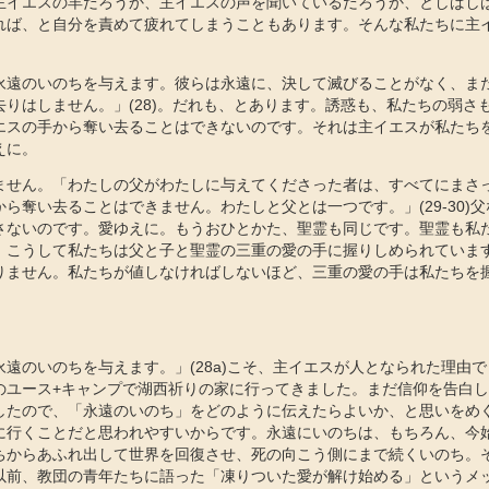
主イエスの羊だろうか、主イエスの声を聞いているだろうか、としばし
れば、と自分を責めて疲れてしまうこともあります。そんな私たちに主
永遠のいのちを与えます。彼らは永遠に、決して滅びることがなく、ま
去りはしません。」(28)。だれも、とあります。誘惑も、私たちの弱さ
エスの手から奪い去ることはできないのです。それは主イエスが私たち
えに。
ません。「わたしの父がわたしに与えてくださった者は、すべてにまさ
ら奪い去ることはできません。わたしと父とは一つです。」(29-30)
さないのです。愛ゆえに。もうおひとかた、聖霊も同じです。聖霊も私
。こうして私たちは父と子と聖霊の三重の愛の手に握りしめられていま
りません。私たちが値しなければしないほど、三重の愛の手は私たちを
】
遠のいのちを与えます。」(28a)こそ、主イエスが人となられた理由
のユース+キャンプで湖西祈りの家に行ってきました。まだ信仰を告白
したので、「永遠のいのち」をどのように伝えたらよいか、と思いをめ
に行くことだと思われやすいからです。永遠にいのちは、もちろん、今
ちからあふれ出して世界を回復させ、死の向こう側にまで続くいのち。
以前、教団の青年たちに語った「凍りついた愛が解け始める」というメ