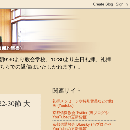
:30より教会学校、10:30より主日礼拝。礼拝
ちらでの返信はいたしかねます）。
関連サイト
30節 大
礼拝メッセージや特別賛美などの動
画 (Youtube)
京都信愛教会 Twitter (当ブログや
YouTubeの更新情報)
京都信愛教会 Bluesky (当ブログや
YouTubeの更新情報)