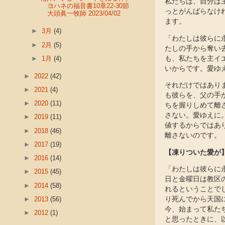
私たちは、自分は
ヨハネの福音書10章22-30節
っとがんばらなけ
大頭眞一牧師 2023/04/02
ます。
►
3月
(4)
「わたしは彼らに
►
2月
(5)
たしの手から奪い
も、私たちを主イ
►
1月
(4)
いからです。愛ゆ
►
2022
(42)
それだけではあり
►
2021
(4)
も彼らを、父の手か
►
2020
(11)
ちを握りしめて離
さない。愛ゆえに
►
2019
(11)
値するからではあ
►
2018
(46)
離さないのです。
►
2017
(19)
【凍りついた愛が
►
2016
(14)
「わたしは彼らに永
►
2015
(45)
日と金曜日は教区
►
2014
(58)
れるということで
►
2013
(56)
り死んでから天国
今、始まって私た
►
2012
(1)
と思ったときに、