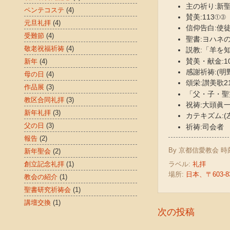
主の祈り:新聖歌
ペンテコステ
(4)
賛美:113①③
元旦礼拝
(4)
信仰告白:使徒信
受難節
(4)
聖書:ヨハネの福
敬老祝福祈祷
(4)
説教:「羊を
賛美・献金:1
新年
(4)
感謝祈祷:(明
母の日
(4)
頌栄:讃美歌2
作品展
(3)
「父・子・聖
教区合同礼拝
(3)
祝祷:大頭眞
新年礼拝
(3)
カテキズム:(
父の日
(3)
祈祷:司会者
報告
(2)
By
京都信愛教会
時
新年聖会
(2)
創立記念礼拝
(1)
ラベル:
礼拝
場所:
日本、〒603
教会の紹介
(1)
聖書研究祈祷会
(1)
講壇交換
(1)
次の投稿