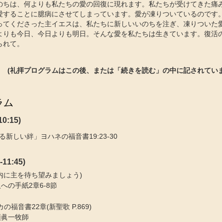
のちは、何よりも私たちの愛の回復に現れます。私たちが受けてきた痛
愛することに臆病にさせてしまっています。愛が凍りついているのです
ってくださった主イエスは、私たちに新しいいのちを注ぎ、凍りついた
よりも今日、今日よりも明日。そんな愛を私たちは生きています。復活
られて。
(礼拝プログラムはこの後、または「続きを読む」の中に記されていま
ラム
0:15)
新しい絆」ヨハネの福音書19:23-30
11:45)
の内に主を待ち望みましょう)
への手紙2章6-8節
カの福音書22章(新聖歌 P.869)
頭眞一牧師