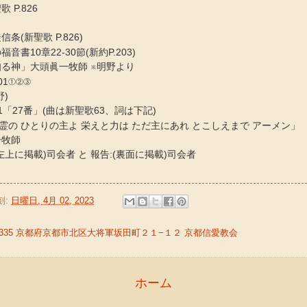
 P.826
条(新聖歌 P.826)
音書10章22-30節(新約P.203)
知る神」大頭眞一牧師 ※明野より
01①②③
野)
1「27番」(曲は新聖歌63、詞は下記)
霊の ひとりの主よ 栄えと力は ただ主にあれ とこしえまで アーメン」
一牧師
左上に掲載)司会者 と 報告:(裏面に掲載)司会者
刻:
日曜日, 4月 02, 2023
-8335 京都府京都市北区大将軍坂田町２１−１２ 京都信愛教会
ホーム