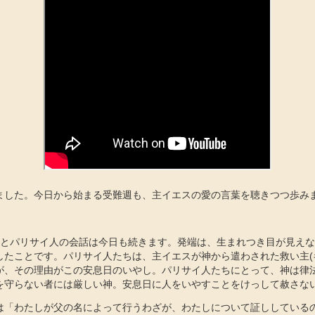
ました。今日から始まる受難週も、主イエスの愛の言葉を聴きつつ歩み
スとパリサイ人の会話は今日も続きます。発端は、生まれつき目が見え
したことです。パリサイ人たちは、主イエスが神から遣わされた救い主(
が、その理由がこの安息日のいやし。パリサイ人たちにとって、神は律
を守らない者には厳しい神。安息日に人をいやすことをけっして赦さな
は「わたしが父の名によって行うわざが、わたしについて証ししている