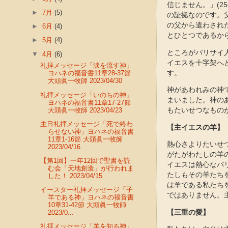
信じません。」(2
►
7月
(5)
の証拠なのです。
の父から遣わされ
►
6月
(4)
とひとつであるか
►
5月
(4)
ところがパリサイ
▼
4月
(6)
イエスを十字架へ
礼拝メッセージ「涙を流す神」
す。
ヨハネの福音書11章28-37節
大頭眞一牧師 2023/04/30
神があわれみの神
礼拝メッセージ「いのちの神」
まいました。神の
ヨハネの福音書11章17-27節
大頭眞一牧師 2023/04/23
もたいせつなもの
主日礼拝メッセージ「死で終わ
【主イエスの羊】
らせない神」ヨハネの福音書
11章1-16節 大頭眞一牧師
熱心さよりたいせ
2023/04/16
がたがわたしの羊の
【第1回】一年12回で聖書を読
イエスは熱心なパ
む会「天地創造」が行われま
たしもその羊たちを
した！ 2023/04/15
は羊である私たち
イースター礼拝メッセージ「子
ではありません。
羊である神」ヨハネの福音書
10章31-42節 大頭眞一牧師
【三重の愛】
2023/0...
礼拝メッセージ「羊を知る神」