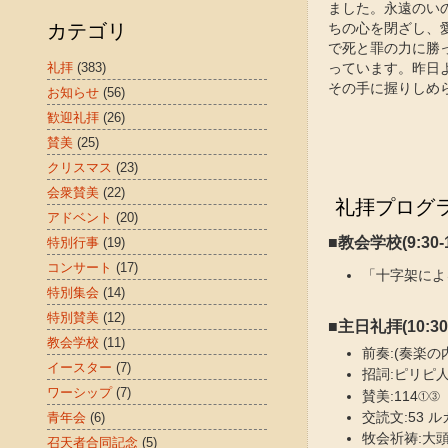
ました。永遠のい
カテゴリ
ちの心を閉ざし、
で死と罪の力に勝
礼拝
(383)
っています。昨日
その手に握りしめ
お知らせ
(56)
歓迎礼拝
(26)
賛美
(25)
クリスマス
(23)
会衆賛美
(22)
礼拝プログ
アドベント
(20)
■教会学校(9:30-1
特別行事
(19)
コンサート
(17)
「十字架による
特別集会
(14)
特別賛美
(12)
■主日礼拝(10:30-
教会学校
(11)
前奏:(奏楽
イースター
(7)
招詞:ピリピ人
ワーシップ
(7)
賛美:114①③
交読文:53 ル
青年会
(6)
牧会祈祷:大
召天者合同記念
(5)