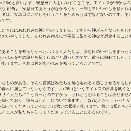
5c-26a)と言います。安息日に人をいやすことこそ、主イエスが神から
父なる神は、安息日であろうがなかろうが、一刻も早いいやしを願われ
た者は、安息日にいやしを行うことをためらうはずなどないのです。あ
らです。
人たちにはあわれみの神がわかりません。ですから神が人となったあわ
とおいやりました。あわれみゆえに十字架に架かる神など想像すること
であることを知らなかったパリサイ人たちは、安息日のいやしをまった
あわれみを神の怒りを招く行為だと思ったのです。彼らは熱心でした。
があります。それは神のあわれみを知っていることです。
つなものがある。そんな言葉は私たちを居心地わるく感じさせるかもし
群れに属していないからです。」(26b)という主イエスの言葉を聞く
リサイ人たちにこう言ったのですから。けれども恐れることはありませ
知っており、彼らはわたしについて来ます。」(27b)とおっしゃった
を知ってくださっている!ここに救いの根拠があります。救いは私たちが
主イエスが私たちを知ってくださっていることにあるのです。