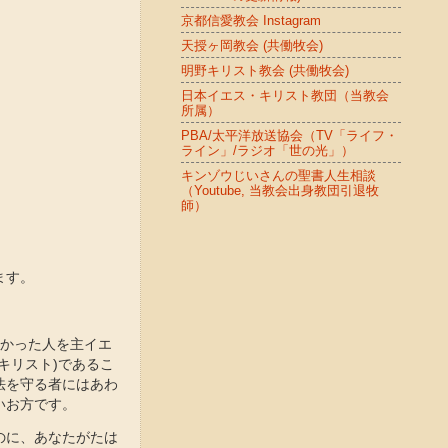
京都信愛教会 Instagram
天授ヶ岡教会 (共働牧会)
明野キリスト教会 (共働牧会)
日本イエス・キリスト教団（当教会
所属）
PBA/太平洋放送協会（TV「ライフ・
ライン」/ラジオ「世の光」）
キンゾウじいさんの聖書人生相談
（Youtube, 当教会出身教団引退牧
師）
ます。
なかった人を主イエ
キリスト)であるこ
法を守る者にはあわ
いお方です。
のに、あなたがたは