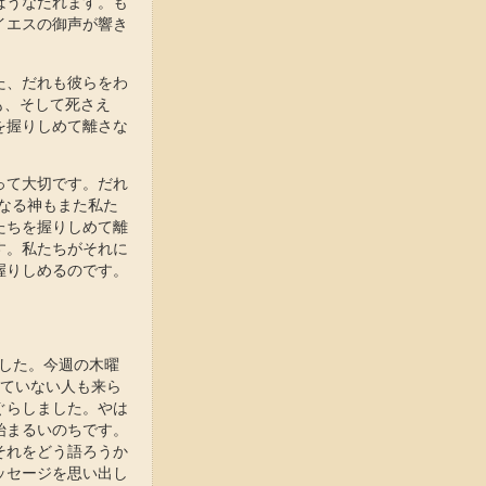
ばうなだれます。も
イエスの御声が響き
た、だれも彼らをわ
も、そして死さえ
を握りしめて離さな
って大切です。だれ
父なる神もまた私た
たちを握りしめて離
す。私たちがそれに
握りしめるのです。
でした。今週の木曜
していない人も来ら
ぐらしました。やは
始まるいのちです。
それをどう語ろうか
ッセージを思い出し