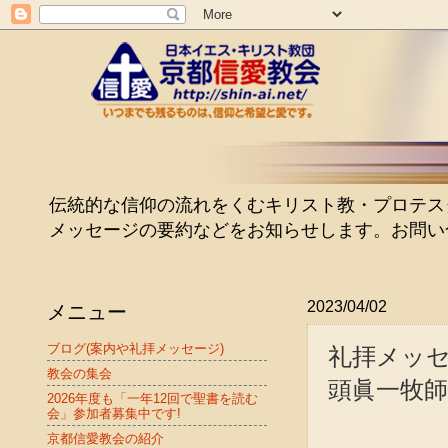
伝統的な信仰の流れをくむキリスト教・プロテスタン
メッセージの要約などをお知らせします。お問い
メニュー
2023/04/02
礼拝メッセ
ブログ(案内や礼拝メッセージ)
教会の集会
頭眞一牧師 20
2026年度も「一年12回で聖書を読む
会」参加者募集中です!
京都信愛教会の紹介