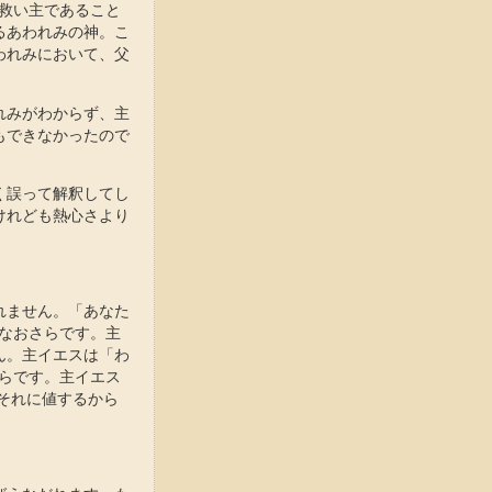
の救い主であること
るあわれみの神。こ
われみにおいて、父
れみがわからず、主
もできなかったので
く誤って解釈してし
けれども熱心さより
れません。「あなた
となおさらです。主
ん。主イエスは「わ
からです。主イエス
それに値するから