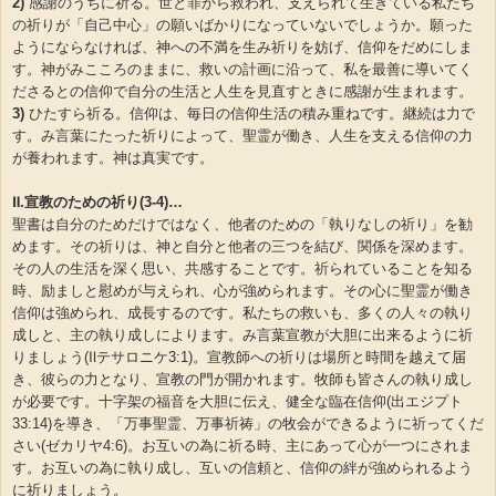
2)
感謝のうちに祈る。世と罪から救われ、支えられて生きている私たち
の祈りが「自己中心」の願いばかりになっていないでしょうか。願った
ようにならなければ、神への不満を生み祈りを妨げ、信仰をだめにしま
す。神がみこころのままに、救いの計画に沿って、私を最善に導いてく
ださるとの信仰で自分の生活と人生を見直すときに感謝が生まれます。
3)
ひたすら祈る。信仰は、毎日の信仰生活の積み重ねです。継続は力で
す。み言葉にたった祈りによって、聖霊が働き、人生を支える信仰の力
が養われます。神は真実です。
Ⅱ.宣教のための祈り(3-4)…
聖書は自分のためだけではなく、他者のための「執りなしの祈り」を勧
めます。その祈りは、神と自分と他者の三つを結び、関係を深めます。
その人の生活を深く思い、共感することです。祈られていることを知る
時、励ましと慰めが与えられ、心が強められます。その心に聖霊が働き
信仰は強められ、成長するのです。私たちの救いも、多くの人々の執り
成しと、主の執り成しによります。み言葉宣教が大胆に出来るように祈
りましょう(Ⅱテサロニケ3:1)。宣教師への祈りは場所と時間を越えて届
き、彼らの力となり、宣教の門が開かれます。牧師も皆さんの執り成し
が必要です。十字架の福音を大胆に伝え、健全な臨在信仰(出エジプト
33:14)を導き、「万事聖霊、万事祈祷」の牧会ができるように祈ってくだ
さい(ゼカリヤ4:6)。お互いの為に祈る時、主にあって心が一つにされま
す。お互いの為に執り成し、互いの信頼と、信仰の絆が強められるよう
に祈りましょう。