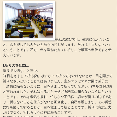
手紙の結びでは、確実に伝えたいこ
と、念を押しておきたいと願う内容を記します。それは「祈りなさい」
ということです。私も、年を重ねた方々に祈りこそ最高の奉仕ですと伝
えています。
Ⅰ.祈りの奉仕(2)…
祈りで大切なこと三つ。
1)
目をさまして祈る(2)。横になって祈ってはいけないとか、目を開けて
祈りなさいということではありません。主がゲッセマネの園で弟子に、
「誘惑に陥らないように、目をさまして祈っていなさい」(マルコ14:38)
と言われました。それは祈ることを妨げる誘惑に陥らないようにという
ことです。それは眠気や疲れ、忙しさや不信仰、諦めが祈りの妨げであ
り、祈らないことを仕方がないと正当化し、自己弁護します。その誘惑
に打ち勝って祈ることが、目を覚まして祈ることです。祈りは意志と力
だけでなく、祈れるように神に頼ることです。