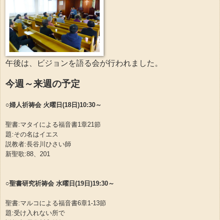
午後は、ビジョンを語る会が行われました。
今週～来週の予定
○婦人祈祷会 火曜日(18日)10:30～
聖書:マタイによる福音書1章21節
題:その名はイエス
説教者:長谷川ひさい師
新聖歌:88、201
○聖書研究祈祷会 水曜日(19日)19:30～
聖書:マルコによる福音書6章1-13節
題:受け入れない所で