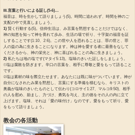
Ⅲ.言葉と行いによる証し(5-6)…
福音は、時を生かして語りましょう(5)。時間に追われず、時間を神のご
支配の中で見直しましょう。
1)
賢く行動する(5)。信仰生活は、み言葉を黙想することだけではなく、
神の知恵を知って神を畏れて歩み、生活の場で祈り、十字架の福音を証
しすることです(1:10、2:6)。この世や人を恐れることは、罪の世と、罪
人の益の為に生きることになります。神は神を愛する者に最善をなして
くださるから、神の栄光と、神に喜ばれることの為に生きましょう。
2)
私たちは地の塩です(マタイ5:13)。塩味のきいた証しをしましょう。
①塩は腐敗を防ぎます。辛口の言葉を、相手に尊敬と愛をもって語ること
です。
②塩は素材の味を際立たせます。あなたには既に味がついています。神が
自分になされたみ業を黙想し、言葉にする準備を積むなら、キリストの
奥義が塩味のきいたものとして伝わり(コロサイ1:27、マルコ9:50)、相手
の人を慰め、励まし、力づけ、勇気を与え、主の徳をその人の内に立て
上げます。塩味、それは「愛の味付け」なのです。愛をもって祈り、愛
をもって語りましょう。
教会の各活動