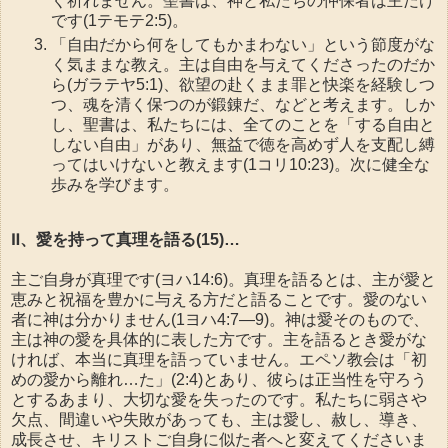
く祈れません。聖書は、神と私たちの仲保者は主だけ
です(1テモテ2:5)。
「自由だから何をしてもかまわない」という節度がな
く気ままな教え。主は自由を与えてくださったのだか
ら(ガラテヤ5:1)、欲望の赴くまま罪と快楽を経験しつ
つ、魂を清く保つのが鍛錬だ、などと考えます。しか
し、聖書は、私たちには、全てのことを「する自由と
しない自由」があり、無益で徳を高めず人を支配し縛
ってはいけないと教えます(1コリ10:23)。次に健全な
歩みを学びます。
Ⅱ、愛を持って真理を語る(15)…
主ご自身が真理です(ヨハ14:6)。真理を語るとは、主が愛と
恵みと祝福を豊かに与える方だと語ることです。愛のない
者に神は分かりません(1ヨハ4:7—9)。神は愛そのもので、
主は神の愛を具体的に表した方です。主を語るとき愛がな
ければ、本当に真理を語っていません。エペソ教会は「初
めの愛から離れ…た」(2:4)とあり、彼らは正当性を守ろう
とするあまり、大切な愛を失ったのです。私たちに弱さや
欠点、間違いや失敗があっても、主は愛し、赦し、導き、
成長させ、キリストご自身に似た者へと変えてくださいま