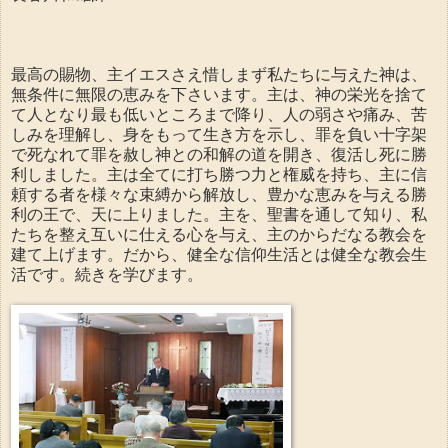
最高の賜物、主イエスさえ惜しまず私たちに与えた神は、
無条件に無限の恵みを下さいます。主は、神の栄光を捨て
て人となり最も低いところまで降り、人の弱さや痛み、苦
しみを理解し、身をもって生き方を示し、罪を負い十字架
で死なれて罪を赦し神との和解の道を開き、復活し死に勝
利しました。主は全てに打ち勝つ力と権威を持ち、主に信
頼する者を様々な束縛から解放し、豊かな恵みを与える勝
利の王で、天に上りました。主を、聖書を通して知り、私
たちを整え互いに仕える心を与え、主のからだなる教会を
建て上げます。だから、健全な信仰生活とは健全な教会生
活です。続きを学びます。