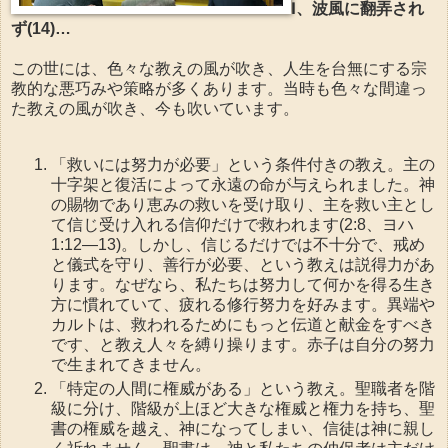
Ⅰ、波風に翻弄され
ず(14)…
この世には、色々な教えの風が吹き、人生を台無にする宗
教的な悪巧みや策略が多くあります。当時も色々な間違っ
た教えの風が吹き、今も吹いています。
「救いには努力が必要」という条件付きの教え。主の
十字架と復活によって永遠の命が与えられました。神
の賜物であり恵みの救いを受け取り、主を救い主とし
て信じ受け入れる信仰だけで救われます(2:8、ヨハ
1:12—13)。しかし、信じるだけでは不十分で、戒め
と儀式を守り、善行が必要、という教えは説得力があ
ります。なぜなら、私たちは努力して何かを得る生き
方に慣れていて、疲れる修行努力を好みます。異端や
カルトは、救われるためにもっと伝道と献金をすべき
です、と教え人々を縛り操ります。赤子は自分の努力
で生まれてきません。
「特定の人間に権威がある」という教え。聖職者を階
級に分け、階級が上ほど大きな権威と権力を持ち、聖
書の権威を越え、神になってしまい、信徒は神に親し