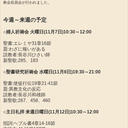
教会役員会が行われました。
今週～来週の予定
○婦人祈祷会 火曜日(11月7日)10:30～12:00
聖書:エレミヤ31章16節
題:わざに報いがある
説教者:長谷川ひさい師
新聖歌:285、183
○聖書研究祈祷会 水曜日(11月8日)19:30～21:00
聖書:使徒行伝19章21-41節
題:異教文化の反応
説教者:長谷川和雄師
新聖歌:267、458、460
○主日礼拝 来週日曜日(11月12日)10:30～12:00
招詞:ヘブル書4章14-16節