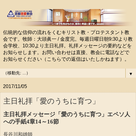
伝統的な信仰の流れをくむキリスト教・プロテスタント教
会です。牧師：大頭眞一 / 金度完。毎週日曜日朝9:30より教
会学校、10:30より主日礼拝。礼拝メッセージの要約などを
お知らせします。お問い合わせは直接、教会に電話などで
お知らせください（こちらでの返信はいたしかねます）。
▼
2017/11/05
主日礼拝「愛のうちに育つ」
主日礼拝メッセージ「愛のうちに育つ」エペソ人
への手紙4章14～16節
長谷川和雄師