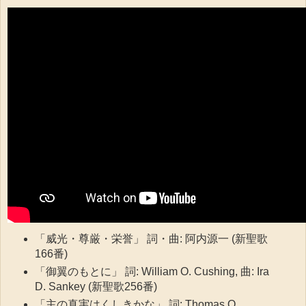
「威光・尊厳・栄誉」 詞・曲: 阿内源一 (新聖歌
166番)
「御翼のもとに」 詞: William O. Cushing, 曲: Ira
D. Sankey (新聖歌256番)
「主の真実はくしきかな」 詞: Thomas O.