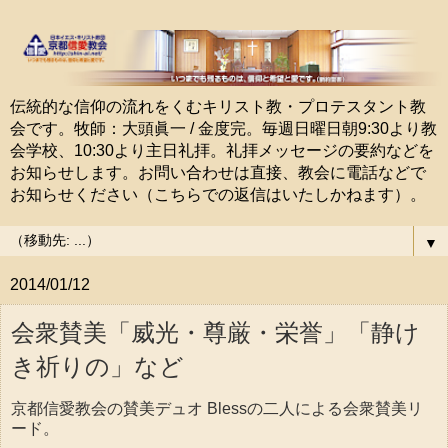
伝統的な信仰の流れをくむキリスト教・プロテスタント教
会です。牧師：大頭眞一 / 金度完。毎週日曜日朝9:30より教
会学校、10:30より主日礼拝。礼拝メッセージの要約などを
お知らせします。お問い合わせは直接、教会に電話などで
お知らせください（こちらでの返信はいたしかねます）。
▼
2014/01/12
会衆賛美「威光・尊厳・栄誉」「静け
き祈りの」など
京都信愛教会の賛美デュオ Blessの二人による会衆賛美リ
ード。