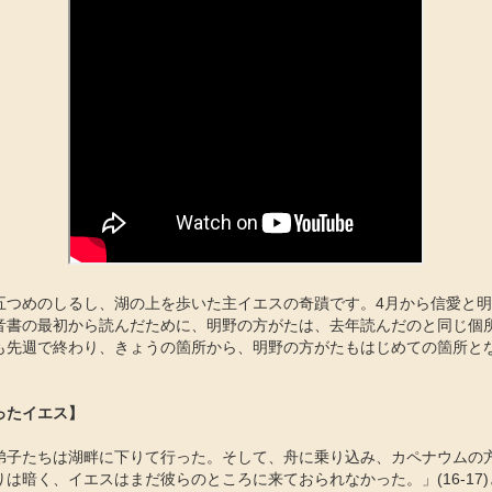
五つめのしるし、湖の上を歩いた主イエスの奇蹟です。4月から信愛と
音書の最初から読んだために、明野の方がたは、去年読んだのと同じ個
も先週で終わり、きょうの箇所から、明野の方がたもはじめての箇所と
ったイエス】
弟子たちは湖畔に下りて行った。そして、舟に乗り込み、カペナウムの
は暗く、イエスはまだ彼らのところに来ておられなかった。」(16-17