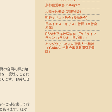
京都信愛教会 Instagram
天授ヶ岡教会 (共働牧会)
明野キリスト教会 (共働牧会)
日本イエス・キリスト教団（当教会
所属）
PBA/太平洋放送協会（TV「ライフ・
ライン」/ラジオ「世の光」）
キンゾウじいさんの聖書人生相談
（Youtube, 当教会出身教団引退牧
師）
明野の合同礼拝が始
所を二度聴くことに
なります。お待たせ
方へと湖を渡って行
)とあります。ほか