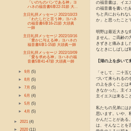
「いのちのパンである神」ヨ
の福音書は、イエ
ハネの福音書6章22-31節 大...
の福音書を書いた
ちと共におられな
主日礼拝メッセージ 2022/10/23
「わたしだと言う神」ヨハネ
か」と思ったこと
の福音書6章16-21節 大頭眞
一師
明野は最近大きな
主日礼拝メッセージ 2022/10/16
ません。ご高齢の
「豊かに与える神」ヨハネの
きずきと痛みまし
福音書6章1-15節 大頭眞一師
なときにしばしば
主日礼拝メッセージ 2022/10/09
「愛を求める神」ヨハネの福
【湖の上を歩いて
音書5章41-47節 大頭眞一師
►
9月
(5)
「そして、二十五
づいて来られるのを
►
8月
(5)
の上を歩くことは
►
7月
(5)
きなかった。主イ
►
6月
(4)
主イエスは来るこ
►
5月
(5)
私たちの兄弟には
►
4月
(5)
思います。いや、
かんだことがある
►
2021
(4)
は、そんなことを
►
2020
(11)