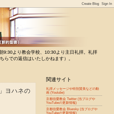
:30より教会学校、10:30より主日礼拝。礼拝
ちらでの返信はいたしかねます）。
関連サイト
う神」ヨハネの
礼拝メッセージや特別賛美などの動
画 (Youtube)
京都信愛教会 Twitter (当ブログや
YouTubeの更新情報)
京都信愛教会 Bluesky (当ブログや
YouTubeの更新情報)