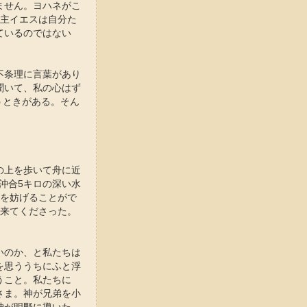
ません。ヨハネがこ
「主イエスは自分た
ているのではない
不条理に言葉があり
聞いて、私の心はず
うときがある。そん
の上を歩いて舟に近
沖合5キロの深い水
スを妨げることがで
が来てくださった。
いのか、と私たちは
を思ううちにふと浮
うこと。私たちに
さま。神が兄弟を小