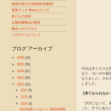
牧師の紹介(大頭牧師/金牧師)
賛美デュオ Bless(ブレス)
私たちの信仰
京都信愛教会の歴史
教会へのアクセス
このサイトについて
ブログ アーカイブ
►
2026
(18)
►
2025
(35)
今日は主イエスの
►
2024
(61)
まり、ヨハネの福
►
2023
(55)
なりました。それ
しました。
▼
2022
(42)
►
12月
(5)
【来ておられなか
►
11月
(4)
「夕方になって、
▼
10月
(4)
った。すでにあたり
主日礼拝メッセージ 2022/10/30