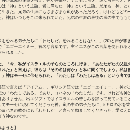
、神が生涯の使命を与え、神が伴侶を、子どもたちを、孫たちを与え、
のは「神」という主語。愛に満ちた「神」という主語。兄弟も「神」と
て生きた。兄弟の生涯にもさまざまな嵐があっただろう。けれどもどの
た。神はいつもそこに来られていた。兄弟の生涯の最後の嵐の中でもも
スを恐れる弟子たちに「わたしだ。恐れることはない。」(20)と声が響
で「エゴーエイミー」有名な言葉です。主イエスがこの言葉を使われる
おられました。
た。「今、私がイスラエルの子らのところに行き、『あなたがたの父祖
された』と言えば、彼らは『その名は何か』と私に聞くでしょう。私は
」神はモーセに仰せられた。「わたしは『わたしはある』という者である。」
英語で言えば「アイアム」、ギリシア語では「エゴーエイミー」。神が
記の「わたしである」であり、ヨハネの「わたしだ」です。けれども神
はありません。出エジプトではイスラエルの苦しみを黙って見ているこ
してモーセに現れてくださった神。嵐の中の弟子たちに、5キロの水を
のヨハネの教会にも「わたしだ」と言って励ましてくださった、愛ゆえ
言う神なのです。
れようと】