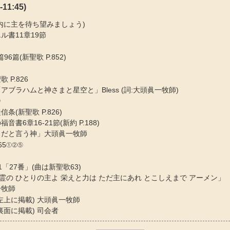
11:45)
の内に主を待ち望みましょう)
ル書11章19節
96篇(新聖歌 P.852)
 P.826
アブラハムと神さまと星空と」Bless (詞:大頭眞一牧師)
②
条(新聖歌 P.826)
音書6章16-21節(新約 P.188)
しだと言う神」大頭眞一牧師
65①②⑤
1「27番」(曲は新聖歌63)
霊の ひとりの主よ 栄えと力は ただ主にあれ とこしえまで アーメン」
一牧師
左上に掲載) 大頭眞一牧師
裏面に掲載) 司会者