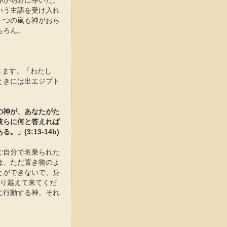
神が明野に導いた。
いう主語を受け入れ
一つの嵐も神がおら
ちろん。
きます。「わたし
ときには出エジプト
の神が、あなたがた
彼らに何と答えれば
(3:13-14b)
ご自分で名乗られた
は、ただ置き物のよ
とができないで、身
乗り越えて来てくだ
に行動する神。それ