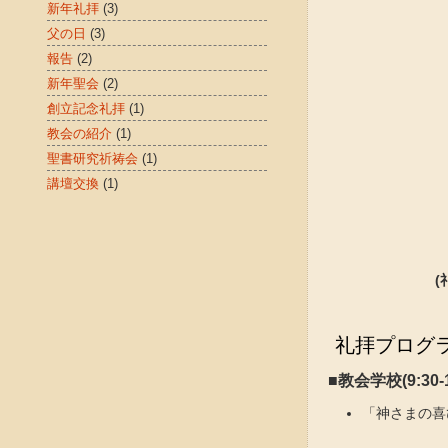
新年礼拝
(3)
父の日
(3)
報告
(2)
新年聖会
(2)
創立記念礼拝
(1)
教会の紹介
(1)
聖書研究祈祷会
(1)
講壇交換
(1)
礼拝プログ
■教会学校(9:30-1
「神さまの喜