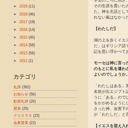
学生のころに招き
その生涯を貫いた
►
2019
(11)
た。神を主語とし
►
2018
(46)
れない嵐はなかっ
►
2017
(19)
【わたしだ】
►
2016
(14)
►
2015
(45)
湖の上を歩くイエ
►
2014
(58)
だ」はギリシア語
記を思い浮かべて
►
2013
(56)
►
2012
(1)
モーセは神に言っ
のもとに私を遣わ
よいのでしょうか。
カテゴリ
「わたしはある」
礼拝
(382)
名前が出エジプト
お知らせ
(56)
うに「ある」ので
歓迎礼拝
(26)
をかがめるように
賛美
(25)
さった神、迫害下
が「わたしだ」と
クリスマス
(23)
会衆賛美
(22)
【イエスを迎え入