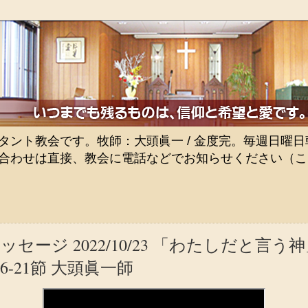
ト教会です。牧師：大頭眞一 / 金度完。毎週日曜日朝9
合わせは直接、教会に電話などでお知らせください（こ
セージ 2022/10/23 「わたしだと言
6-21節 大頭眞一師