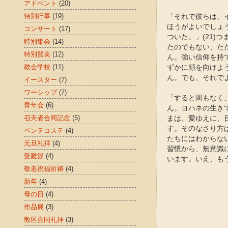
アドベント
(20)
特別行事
(19)
「それで彼らは、
ほうがよいでしょ
コンサート
(17)
ついた。」(21
特別集会
(14)
たのでもない、た
特別賛美
(12)
ん。強い信仰を持
教会学校
(11)
ずかに顔を向けよ
ん。でも、それで
イースター
(7)
ワーシップ
(7)
「すると間もなく、
青年会
(6)
ん。ヨハネの生き
召天者合同記念
(5)
まは、愛ゆえに、
す。そのなさり方
ペンテコステ
(4)
たちにはわからな
元旦礼拝
(4)
習慣から、無意識
受難節
(4)
います。いえ、も
敬老祝福祈祷
(4)
新年
(4)
母の日
(4)
作品展
(3)
教区合同礼拝
(3)