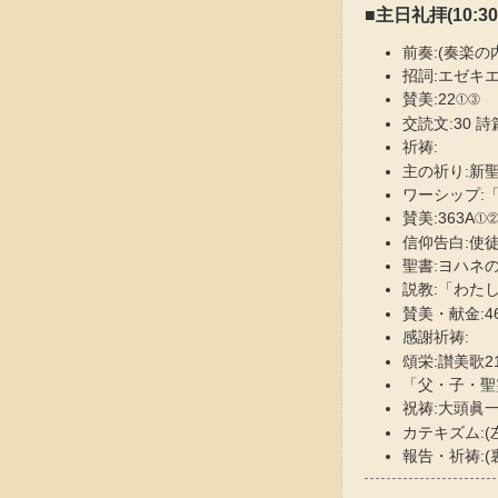
■主日礼拝(10:30-
前奏:(奏楽
招詞:エゼキエ
賛美:22①③
交読文:30 詩篇
祈祷:
主の祈り:新聖歌
ワーシップ:「
賛美:363A①
信仰告白:使徒信
聖書:ヨハネの福
説教:「わた
賛美・献金:4
感謝祈祷:
頌栄:讃美歌2
「父・子・聖
祝祷:大頭眞
カテキズム:(
報告・祈祷:(