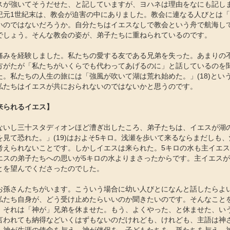
スが強いてそうだせた、と記していますが、ヨハネは理由をなにも記し
紀元1世紀末は、教会が迫害の中にありました。教会に連なる人びとは
いのではないだろうか。自分たちはイエスなしで教会という舟で航海し
でしょう。そんな教会の姿が、弟子たちに重ねられているのです。
痛みを経験しました。私たちの愛する友である兄弟を失った。あまりの
方がたが「私たちがいくらでも代わってあげるのに」と話しているのを
た。私たちの人生の旅には「強風が吹いて湖は荒れ始めた。」(18)とい
私たちはイエスが共におられないのではないかと思うのです。
来られるイエス】
ないし三十スタディオンほど漕ぎ出したころ、弟子たちは、イエスが湖
見て恐れた。」(19)はおよそ5キロ。浅瀬を歩いて来るならまだしも、
考えられないことです。しかしイエスは来られた。5キロの水も主イエ
エスの弟子たちへの思いが5キロの水よりまさったからです。主イエス
とを望んでくださったのでした。
お孫さんたちがいます。こういう場合に幼い人びとになんと話したらよ
私たち自身が、どう受け止めたらいいのか聞きたいのです。そんなこと
。それは「神が」兄弟を休ませた。もう、よくやった、と休ませた、い
言われても納得などいくはずもないのだけれども、けれども、主語は神