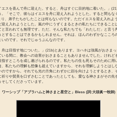
イエスを喜んで舟に迎えた。すると、舟はすぐに目的地に着いた。」(21
う。「そこで、彼らはイエスを舟に迎え入れようとした。すると間もな
)つまり、弟子たちがしたことは何もないのです。ただイエスを迎え入れよ
だ迎え入れようとした。嵐の中にうずくまるときの私たちにできること
てと言われても無理です。ただ、そんな私たちでも「わたしだ」と言う
うとすることはできるかもしれません。それは、ほんのわずかなこころ
よいのです。それでじゅうぶんなのです。
舟は目指す地についた。」(21b)とあります。ヨハネは強風がおさま
ている間に、教会への迫害がおさまることもありませんでした。けれど
目指すところを成し遂げられるのです。私たちの生も死もそのために用
は、私たちの理解も想像も超えていますから、それを理解しようとはし
いのですから。それでも光の方角にわずかに顔を向けようとするとき、
に祈りや賛美を口ずさむことであったとしても、愛なる神さまがその先
うそしてくださっています。
ワーシップ「アブラハムと神さまと星空と」Bless (詞:大頭眞一牧師)