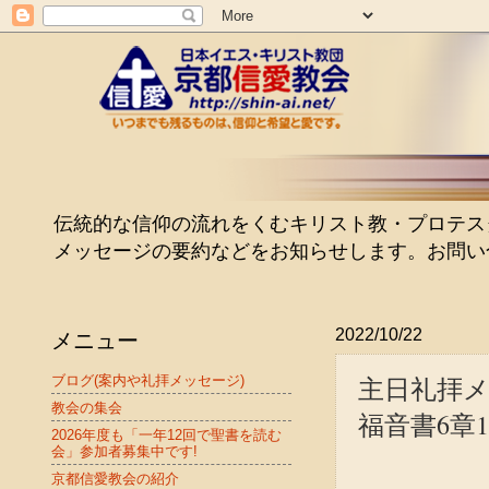
伝統的な信仰の流れをくむキリスト教・プロテスタン
メッセージの要約などをお知らせします。お問い
メニュー
2022/10/22
主日礼拝メッ
ブログ(案内や礼拝メッセージ)
教会の集会
福音書6章1
2026年度も「一年12回で聖書を読む
会」参加者募集中です!
京都信愛教会の紹介